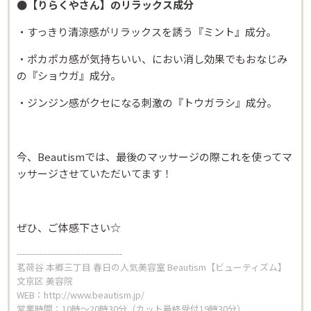
●【りらくやさん】のリラックス成分
・すっきり清涼感がリラックスを誘う『ミント』成分。
・ポカポカ感が気持ちいい、におい消し効果でもおなじみ
の『ショウガ』成分。
・ジンジン感がクセになる刺激の『トウガラシ』成分。
今、Beautismでは、最後のマッサージの際これを使ってマ
ッサージさせていただいてます！
ぜひ、ご体感下さい☆
Beautism
茗荷谷店
--------------------------------------
茗荷谷 本郷三丁目 春日の人気美容室 Beautism【ビューティズム】
文京区 美容院
WEB：
http://www.beautism.jp/
Beautism
営業時間：10時～20時30分（カット最終受付19時30分）