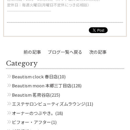
本郷三丁目店
定休日：毎週火曜日(月曜日不定休につき応相談）
--------------------------------------
Beautism
春日店
前の記事
ブログ一覧へ戻る
次の記事
Beautism
loundge
Category
Beautism clock 春日店
(10)
Beautism moon 本郷三丁目店
(128)
Beautism 茗荷谷店
(215)
エステサロンビューティズムラウンジ
(11)
オーナーのつぶやき。
(18)
ビフォー・アフター
(1)