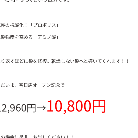
究極の抗酸化！「プロポリス」
Beautism
Beautism
本郷三丁目店
春日店
毛髪強度を高める「アミノ酸」
繰り返すほどに髪を修復。乾燥しない髪へと導いてくれます！！
ただいま、春日店オープン記念で
10,800円
12,960円→
この機会に是非、お試しください！！