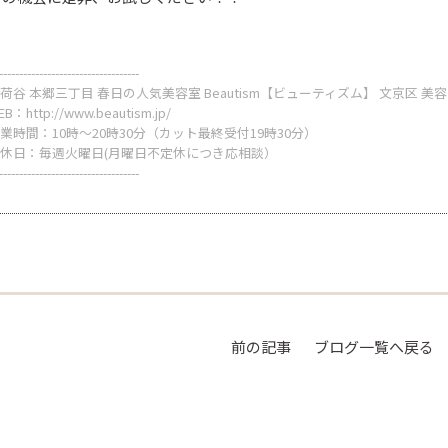
-----------------------------------
荷谷 本郷三丁目 春日の人気美容室 Beautism【ビューティズム】 文京区 美
EB：
http://www.beautism.jp/
業時間：10時～20時30分（カット最終受付19時30分）
休日：毎週火曜日(月曜日不定休につき応相談）
-----------------------------------
前の記事
ブログ一覧へ戻る