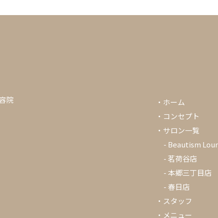
美容院
・
ホーム
・
コンセプト
・
サロン一覧
-
Beautism Lou
-
茗荷谷店
-
本郷三丁目店
-
春日店
・
スタッフ
・
メニュー