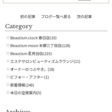
Beautism
前の記事
ブログ一覧へ戻る
次の記事
茗荷谷店
Category
Beautism clock 春日店
(10)
Beautism
本郷三丁目店
Beautism moon 本郷三丁目店
(128)
Beautism 茗荷谷店
(215)
エステサロンビューティズムラウンジ
(11)
Beautism
オーナーのつぶやき。
(18)
春日店
ビフォー・アフター
(1)
新着情報
(240)
Beautism
本日の空席案内
(5)
loundge
Archives