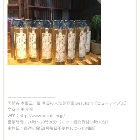
Beautism
茗荷谷店
Beautism
本郷三丁目店
Beautism
春日店
--------------------------------------
茗荷谷 本郷三丁目 春日の人気美容室 Beautism【ビューティズム】
文京区 美容院
WEB：
http://www.beautism.jp/
Beautism
営業時間：10時～20時30分（カット最終受付19時30分）
loundge
定休日：毎週火曜日(月曜日不定休につき応相談）
--------------------------------------