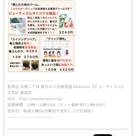
Beautism
茗荷谷店
Beautism
本郷三丁目店
Beautism
--------------------------------------
春日店
茗荷谷 本郷三丁目 春日の人気美容室 Beautism【ビューティズム】
文京区 美容院
WEB：
http://www.beautism.jp/
営業時間：10時～20時30分（カット最終受付19時30分）
Beautism
定休日：毎週火曜日(月曜日不定休につき応相談）
loundge
--------------------------------------