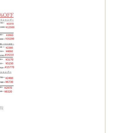
Beautism
loundge
容院