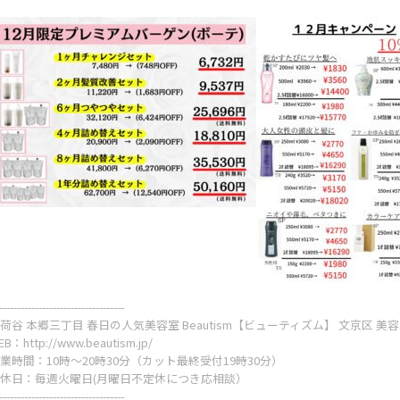
Beautism
Beautism
本郷三丁目店
春日店
-----------------------------------
荷谷 本郷三丁目 春日の人気美容室 Beautism【ビューティズム】 文京区 美
EB：
http://www.beautism.jp/
業時間：10時～20時30分（カット最終受付19時30分）
休日：毎週火曜日(月曜日不定休につき応相談）
-----------------------------------