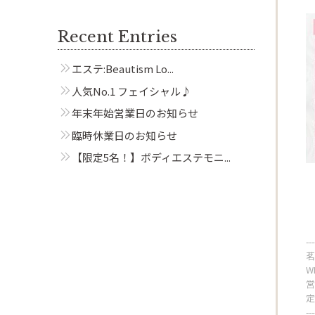
Beautism
茗荷谷店
Recent Entries
エステ:Beautism Lo...
人気No.1 フェイシャル♪
年末年始営業日のお知らせ
臨時休業日のお知らせ
【限定5名！】ボディエステモニ...
---
茗
W
営
定
---