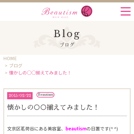
Blog
ブログ
HOME
ブログ
懐かしの○○揃えてみました！
Beautism
2015
/
02/22
懐かしの○○揃えてみました！
文京区茗荷谷にある美容室、
beautism
の日置です(^ ^)