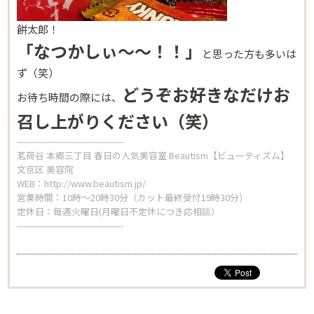
餅太郎！
「なつかしぃ～～！！」
と思った方も多いは
ず（笑）
どうぞお好きなだけお
お待ち時間の際には、
召し上がりください（笑）
--------------------------------------
Beautism
茗荷谷 本郷三丁目 春日の人気美容室 Beautism【ビューティズム】
茗荷谷店
文京区 美容院
WEB：
http://www.beautism.jp/
営業時間：10時～20時30分（カット最終受付19時30分）
定休日：毎週火曜日(月曜日不定休につき応相談）
Beautism
--------------------------------------
本郷三丁目店
Beautism
春日店