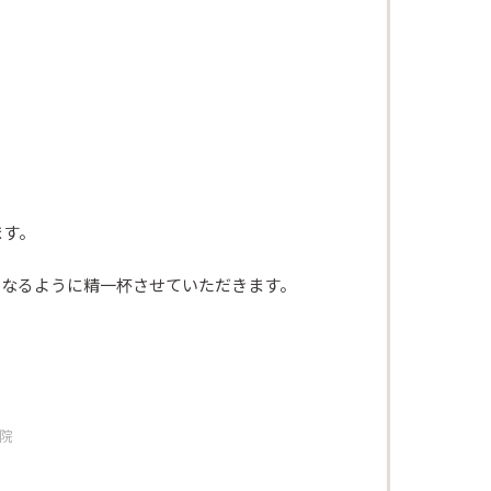
ます。
になるように精一杯させていただきます。
Beautism
loundge
容院