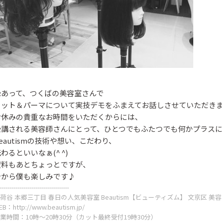
縁あって、つくばの美容室さんで
カット＆パーマについて実技デモをふまえてお話しさせていただき
お休みの貴重なお時間をいただくからには、
受講される美容師さんにとって、ひとつでもふたつでも何かプラス
Beautism
Beautism
eautismの技術や想い、こだわり、
本郷三丁目店
春日店
わるといいなぁ(^ ^)
資料もあとちょっとですが、
今から僕も楽しみです♪
-----------------------------------
荷谷 本郷三丁目 春日の人気美容室 Beautism【ビューティズム】 文京区 美
EB：
http://www.beautism.jp/
業時間：10時～20時30分（カット最終受付19時30分）