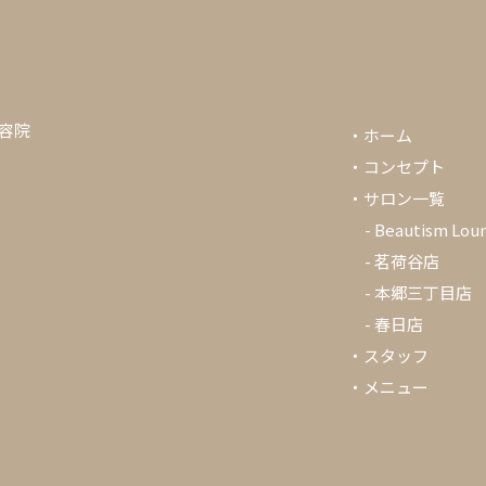
美容院
・
ホーム
・
コンセプト
・
サロン一覧
-
Beautism Lou
-
茗荷谷店
-
本郷三丁目店
-
春日店
・
スタッフ
・
メニュー