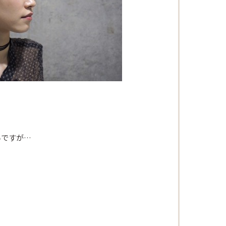
いですが…
Beautism
loundge