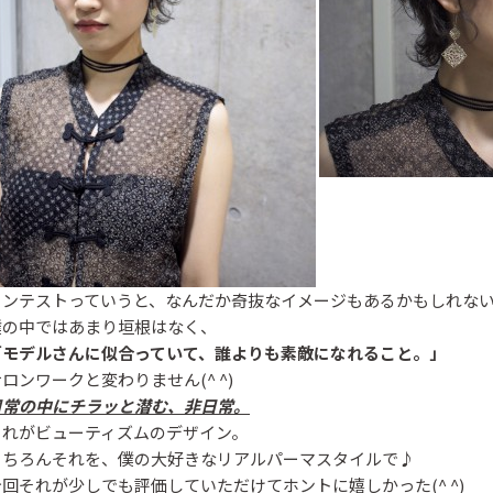
コンテストっていうと、なんだか奇抜なイメージもあるかもしれな
僕の中ではあまり垣根はなく、
「モデルさんに似合っていて、誰よりも素敵になれること。」
Beautism
Beautism
ロンワークと変わりません(^ ^)
本郷三丁目店
春日店
日常の中にチラッと潜む、非日常。
それがビューティズムのデザイン。
もちろんそれを、僕の大好きなリアルパーマスタイルで♪
今回それが少しでも評価していただけてホントに嬉しかった(^ ^)