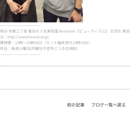
-----------------------------------
荷谷 本郷三丁目 春日の人気美容室 Beautism【ビューティズム】 文京区 美
EB：
http://www.beautism.jp/
業時間：10時～20時30分（カット最終受付19時30分）
休日：毎週火曜日(月曜日不定休につき応相談）
-----------------------------------
前の記事
ブログ一覧へ戻る