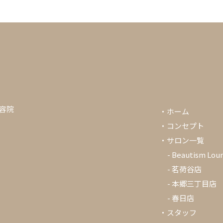
美容院
・
ホーム
・
コンセプト
・
サロン一覧
-
Beautism Lou
-
茗荷谷店
-
本郷三丁目店
-
春日店
・
スタッフ