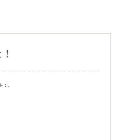
た！
トで、