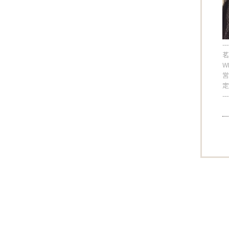
---
茗
W
営
定
---