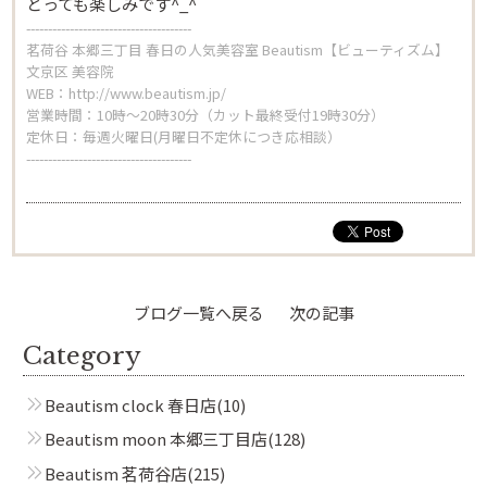
とっても楽しみです^_^
--------------------------------------
茗荷谷 本郷三丁目 春日の人気美容室 Beautism【ビューティズム】
文京区 美容院
WEB：
http://www.beautism.jp/
営業時間：10時～20時30分（カット最終受付19時30分）
定休日：毎週火曜日(月曜日不定休につき応相談）
--------------------------------------
ブログ一覧へ戻る
次の記事
Category
Beautism clock 春日店
(10)
Beautism
Beautism moon 本郷三丁目店
(128)
茗荷谷店
Beautism 茗荷谷店
(215)