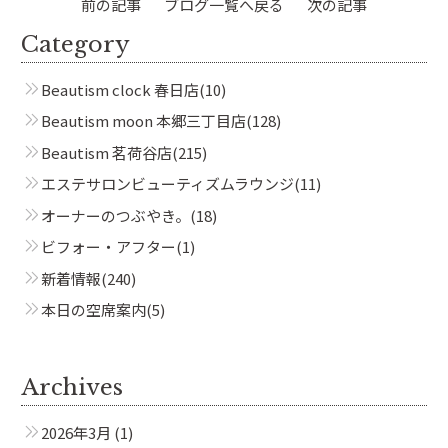
前の記事
ブログ一覧へ戻る
次の記事
Beautism
Category
茗荷谷店
Beautism clock 春日店
(10)
Beautism moon 本郷三丁目店
(128)
Beautism
本郷三丁目店
Beautism 茗荷谷店
(215)
エステサロンビューティズムラウンジ
(11)
オーナーのつぶやき。
(18)
Beautism
ビフォー・アフター
(1)
春日店
新着情報
(240)
本日の空席案内
(5)
Beautism
loundge
Archives
2026年3月
(1)