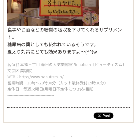
食事やお酒などの糖質の吸収を下げてくれるサプリメン
ト。
糖尿病の薬としても使われているそうです。
夏太り対策にとても効果ありますよ～(^^)w
--------------------------------------
茗荷谷 本郷三丁目 春日の人気美容室 Beautism【ビューティズム】
文京区 美容院
WEB：
http://www.beautism.jp/
営業時間：10時～20時30分（カット最終受付19時30分）
定休日：毎週火曜日(月曜日不定休につき応相談）
--------------------------------------