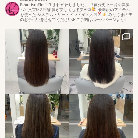
BeautismElmに生まれ変わりました。
《自分史上一番の美髪
へ》文京区3店舗
髪が美しくなる美容室
最新鋭のアイテム
を使った
システムトリートメントが大人気
みなさまの美
のお手伝いをさせてください♪
ご予約はホームページより☟