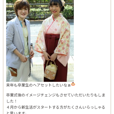
Beautism
茗荷谷店
来年も卒業生のヘアセットしたいなぁ
卒業式後のイメージチェンジもさせていただいたりもしま
した！
Beautism
本郷三丁目店
４月から新生活がスタートする方がたくさんいらっしゃる
と思います。