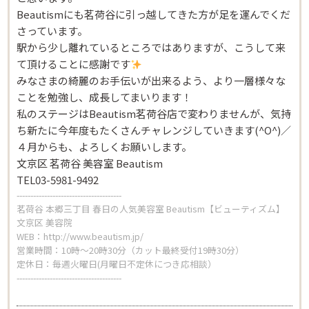
Beautismにも茗荷谷に引っ越してきた方が足を運んでくだ
さっています。
Beautism
駅から少し離れているところではありますが、こうして来
春日店
て頂けることに感謝です
みなさまの綺麗のお手伝いが出来るよう、より一層様々な
ことを勉強し、成長してまいります！
Beautism
私のステージはBeautism茗荷谷店で変わりませんが、気持
loundge
ち新たに今年度もたくさんチャレンジしていきます(^O^)／
４月からも、よろしくお願いします。
文京区 茗荷谷 美容室 Beautism
TEL03-5981-9492
--------------------------------------
茗荷谷 本郷三丁目 春日の人気美容室 Beautism【ビューティズム】
文京区 美容院
WEB：
http://www.beautism.jp/
営業時間：10時～20時30分（カット最終受付19時30分）
定休日：毎週火曜日(月曜日不定休につき応相談）
--------------------------------------