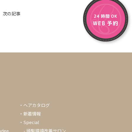
次の記事
・
ヘアカタログ
・
新着情報
・Special
ndge
-
頭髪環境改善サロン