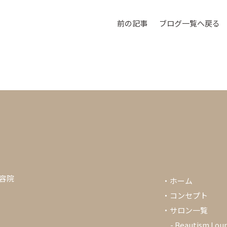
前の記事
ブログ一覧へ戻る
美容院
・
ホーム
・
コンセプト
・
サロン一覧
-
Beautism Lou