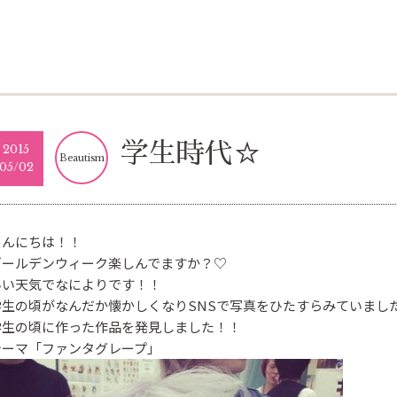
学生時代☆
2015
Beautism
05/02
こんにちは！！
ゴールデンウィーク楽しんでますか？♡
いい天気でなによりです！！
学生の頃がなんだか懐かしくなりSNSで写真をひたすらみていまし
学生の頃に作った作品を発見しました！！
テーマ「ファンタグレープ」