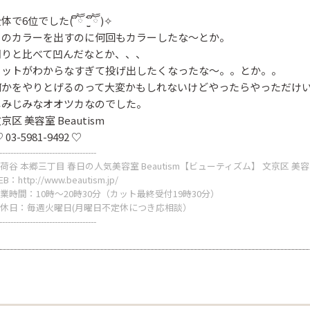
体で6位でした( ຶཽ ˙̫̮ ຶཽ )✧
このカラーを出すのに何回もカラーしたな～とか。
周りと比べて凹んだなとか、、、
カットがわからなすぎて投げ出したくなったな～。。とか。。
何かをやりとげるのって大変かもしれないけどやったらやっただけ
しみじみなオオツカなのでした。
京区 美容室 Beautism
♡
03-5981-9492
♡
-----------------------------------
荷谷 本郷三丁目 春日の人気美容室 Beautism【ビューティズム】 文京区 美
EB：
http://www.beautism.jp/
業時間：10時～20時30分（カット最終受付19時30分）
休日：毎週火曜日(月曜日不定休につき応相談）
-----------------------------------