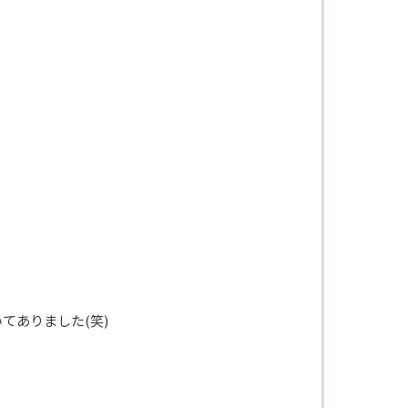
てありました(笑)
Beautism
loundge