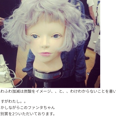
ふわふわ加減は炭酸をイメージ、、と、、わけわからないことを書い
さすがわたし。。
Beautism
Beautism
本郷三丁目店
春日店
しかしながらこのファンタちゃん
特別賞を2ついただいております。