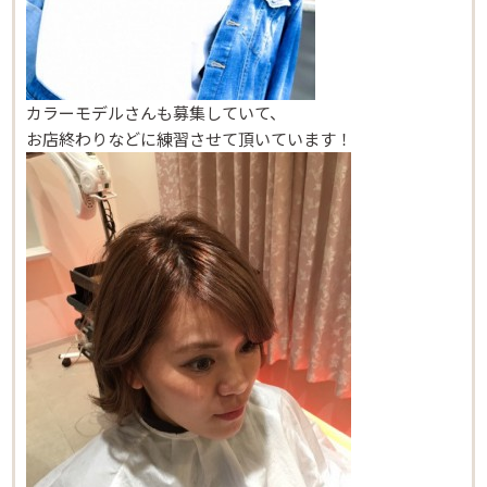
Beautism
茗荷谷店
カラーモデルさんも募集していて、
Beautism
お店終わりなどに練習させて頂いています！
本郷三丁目店
Beautism
春日店
Beautism
loundge