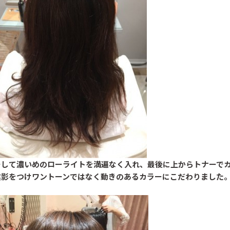
Beautism
Beautism
本郷三丁目店
春日店
そして濃いめのローライトを満遍なく入れ、最後に上からトナーで
陰影をつけワントーンではなく動きのあるカラーにこだわりました