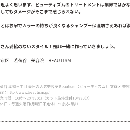
最近よく思います、ビューティズムのトリートメントは業界ではか
ーしてもダメージがそこまで感じられない。
あとはお家でカラーの持ちが良くなるシャンプー保湿剤さえあれば
皆さん妥協のないスタイル！是非一緒に作っていきましょう。
京区 茗荷谷 美容院 BEAUTISM
-----------------------------------
荷谷 本郷三丁目 春日の人気美容室 Beautism【ビューティズム】 文京区 美
EB：
http://www.beautism.jp/
業時間：10時～20時30分（カット最終受付19時30分）
休日：毎週火曜日(月曜日不定休につき応相談）
-----------------------------------