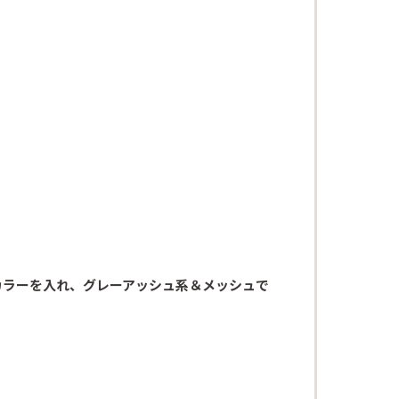
Beautism
loundge
カラーを入れ、グレーアッシュ系＆メッシュで
。