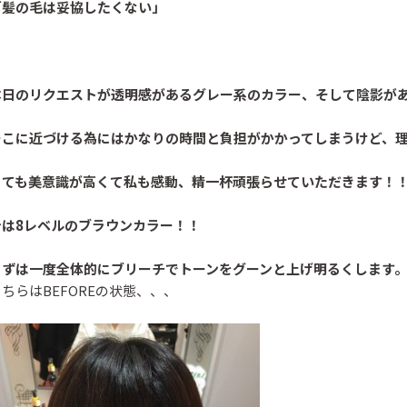
「髪の毛は妥協したくない」
本日のリクエストが透明感があるグレー系のカラー、そして陰影が
そこに近づける為にはかなりの時間と負担がかかってしまうけど、
とても美意識が高くて私も感動、精一杯頑張らせていただきます！
今は8レベルのブラウンカラー！！
まずは一度全体的にブリーチでトーンをグーンと上げ明るくします
ちらはBEFOREの状態、、、