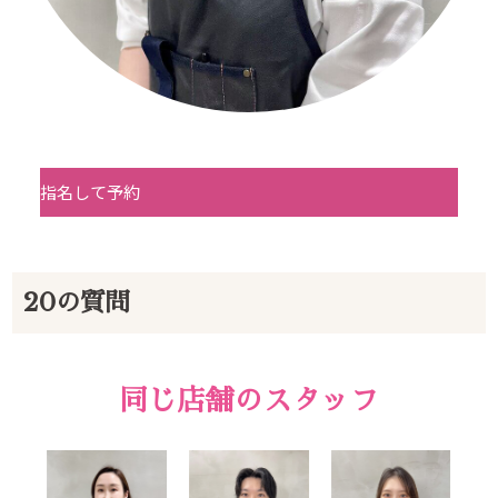
Beautism
茗荷谷店
Beautism
本郷三丁目店
指名して予約
Beautism
春日店
20の質問
Beautism
loundge
同じ店舗のスタッフ