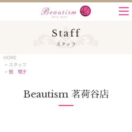
Staff
スタッフ
HOME
スタッフ
鐙 理子
Beautism 茗荷谷店