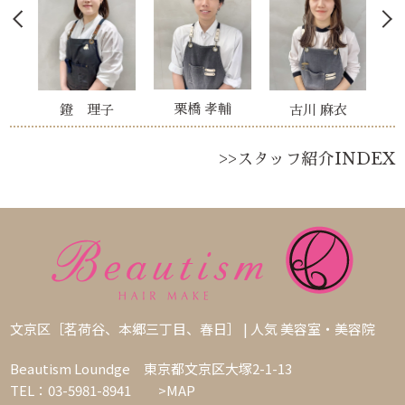
栗橋 孝輔
古川 麻衣
鐙 理子
貴
>>スタッフ紹介INDEX
文京区［茗荷谷、本郷三丁目、春日］ | 人気 美容室・美容院
Beautism Loundge 東京都文京区大塚2-1-13
TEL：03-5981-8941
>MAP